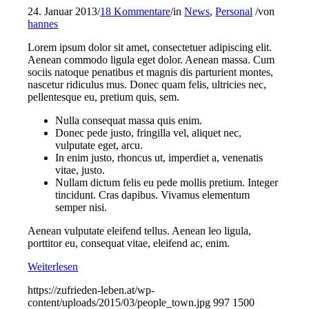
24. Januar 2013
/
18 Kommentare
/
in
News
,
Personal
/
von
hannes
Lorem ipsum dolor sit amet, consectetuer adipiscing elit.
Aenean commodo ligula eget dolor. Aenean massa. Cum
sociis natoque penatibus et magnis dis parturient montes,
nascetur ridiculus mus. Donec quam felis, ultricies nec,
pellentesque eu, pretium quis, sem.
Nulla consequat massa quis enim.
Donec pede justo, fringilla vel, aliquet nec,
vulputate eget, arcu.
In enim justo, rhoncus ut, imperdiet a, venenatis
vitae, justo.
Nullam dictum felis eu pede mollis pretium. Integer
tincidunt. Cras dapibus. Vivamus elementum
semper nisi.
Aenean vulputate eleifend tellus. Aenean leo ligula,
porttitor eu, consequat vitae, eleifend ac, enim.
Weiterlesen
https://zufrieden-leben.at/wp-
content/uploads/2015/03/people_town.jpg
997
1500