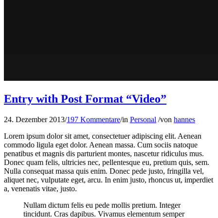
Entry with Post Format “Video”
24. Dezember 2013
/
197 Kommentare
/
in
Personal
/
von
hannes
Lorem ipsum dolor sit amet, consectetuer adipiscing elit. Aenean
commodo ligula eget dolor. Aenean massa. Cum sociis natoque
penatibus et magnis dis parturient montes, nascetur ridiculus mus.
Donec quam felis, ultricies nec, pellentesque eu, pretium quis, sem.
Nulla consequat massa quis enim. Donec pede justo, fringilla vel,
aliquet nec, vulputate eget, arcu. In enim justo, rhoncus ut, imperdiet
a, venenatis vitae, justo.
Nullam dictum felis eu pede mollis pretium. Integer
tincidunt. Cras dapibus. Vivamus elementum semper