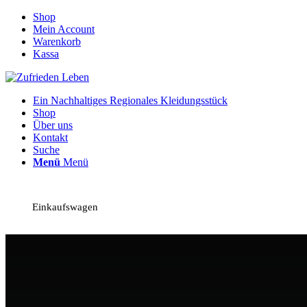
Shop
Mein Account
Warenkorb
Kassa
Ein Nachhaltiges Regionales Kleidungsstück
Shop
Über uns
Kontakt
Suche
Menü
Menü
Einkaufswagen