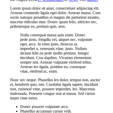
Lorem ipsum dolor sit amet, consectetuer adipiscing elit.
Aenean commodo ligula eget dolor. Aenean massa. Cum
sociis natoque penatibus et magnis dis parturient montes,
nascetur ridiculus mus. Donec quam felis, ultricies nec,
pellentesque eu, pretium quis, sem.
Nulla consequat massa quis enim. Donec
pede justo, fringilla vel, aliquet nec, vulputate
eget, arcu. In enim justo, rhoncus ut,
imperdiet a, venenatis vitae, justo. Nullam
dictum felis eu pede mollis pretium. Integer
tincidunt. Cras dapibus. Vivamus elementum
semper nisi. Aenean vulputate eleifend tellus.
Aenean leo ligula, porttitor eu, consequat
vitae, eleifend ac, enim.
Nunc nec neque. Phasellus leo dolor, tempus non, auctor
et, hendrerit quis, nisi. Curabitur ligula sapien, tincidunt
non, euismod vitae, posuere imperdiet, leo. Maecenas
malesuada. Praesent congue erat at massa. Sed cursus
turpis vitae tortor.
Donec posuere vulputate arcu.
Phasellus accumsan cursus velit.