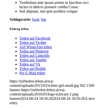
Vestibulum ante ipsum primis in faucibus orci
luctus et ultrices posuere cubilia Curae;
Sed aliquam, nisi quis porttitor congue
Schlagworte:
food
,
fun
Eintrag teilen
Teilen auf Facebook
Teilen auf Twitter
Auf WhatsApp teilen
Teilen auf Pinterest
Teilen auf LinkedIn
Teilen auf Tumblr
Teilen auf Vk
Teilen auf Reddit
Per E-Mail teilen
https://zufrieden-leben.at/wp-
content/uploads/2015/03/winter-girl-small.jpg
942
1500
hannes
https://zufrieden-leben.at/wp-
content/uploads/2016/05/logo-schwarz-1.png
hannes
2014-08-24 18:56:26
2014-08-24 18:56:26
A nice
entry