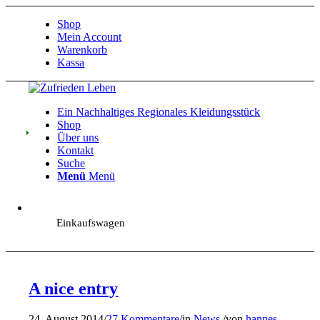
Shop
Mein Account
Warenkorb
Kassa
Ein Nachhaltiges Regionales Kleidungsstück
Shop
Über uns
Kontakt
Suche
Menü
Menü
Einkaufswagen
A nice entry
24. August 2014
/
27 Kommentare
/
in
News
/
von
hannes