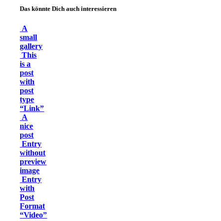
Das könnte Dich auch interessieren
A
small
gallery
This
is a
post
with
post
type
“Link”
A
nice
post
Entry
without
preview
image
Entry
with
Post
Format
“Video”